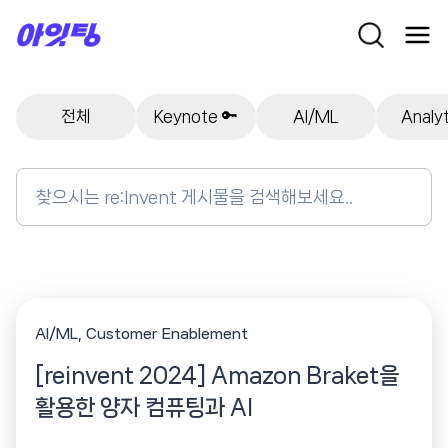
Skip
to
content
전체
Keynote 🔑
AI/ML
Analyt
Search
for:
AI/ML
Customer Enablement
[reinvent 2024] Amazon Braket을
활용한 양자 컴퓨팅과 AI