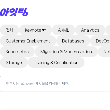
Skip
to
content
전체
Keynote 🔑
AI/ML
Analytics
Customer Enablement
Databases
DevOps
Kubernetes
Migration & Modernization
Ne
Storage
Training & Certification
Search
for: