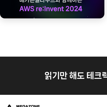
읽기만 해도 테크력