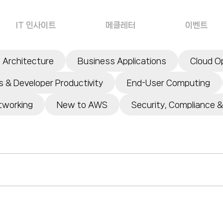
IT 인사이트
메클레터
이벤트
Architecture
Business Applications
Cloud O
 & Developer Productivity
End-User Computing
tworking
New to AWS
Security, Compliance &