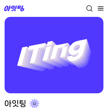
Skip
to
content
아잇팅