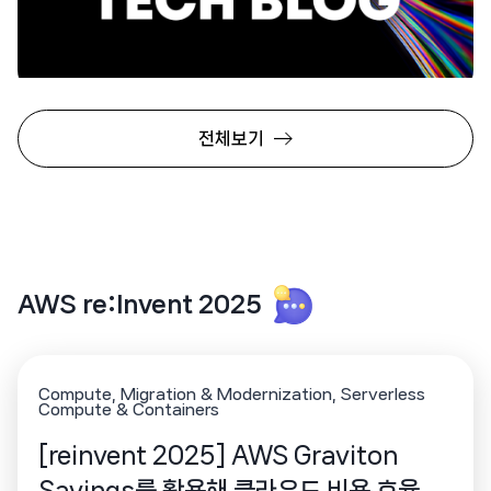
써밋 테크 블로그📃
전체보기
2025년 5월 14일(수) – 2025년 5월 15일(목)
AWS re:Invent 2025
Compute
Migration & Modernization
Serverless
Compute & Containers
[reinvent 2025] AWS Graviton