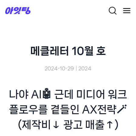
Skip
to
content
메클레터 10월 호
2024-10-29
2024
나야 AI🤖 근데 미디어 워크
플로우를 곁들인 AX전략🪄
(제작비↓ 광고 매출↑)