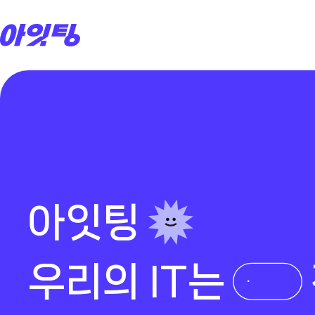
Skip
to
content
아잇팅
우리의 IT는