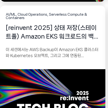
AI/ML
Cloud Operations
Serverless Compute &
Containers
[reinvent 2025] 상태 저장(스테이
트풀) Amazon EKS 워크로드의 백업
을 간소화하세요
이 세션에서는 AWS Backup이 Amazon EKS 클러스터
와 Kubernetes 오브젝트, 그리고 그에 연동된
Persistent Volume(EBS, EFS, S3 기반)을 어떻게 네
이티브 방식으로 보호할 수 있는지 소개했습니다. AWS
Backup은 단순한 백업 서비스가 아니라, 재해 복구(DR),
랜섬웨어 복원력, 불변(Immutable) 백업, 멀티 계정·멀티
리전 아키텍처까지 지원하는 강력한 데이터 보호 플랫폼입
니다. 이번 발표는 EKS 클러스터 운영자, DevOps 엔지니
어, 플랫폼 팀이 안정적인 클러스터 환경을 유지하기 위해
반드시 알아야 하는 핵심 기능을 다루고 있습니다.