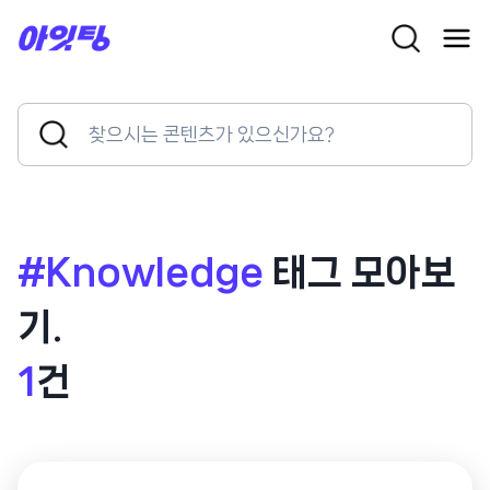
Skip
to
content
Search
Search
for:
Button
#Knowledge
태그 모아보
기.
1
건