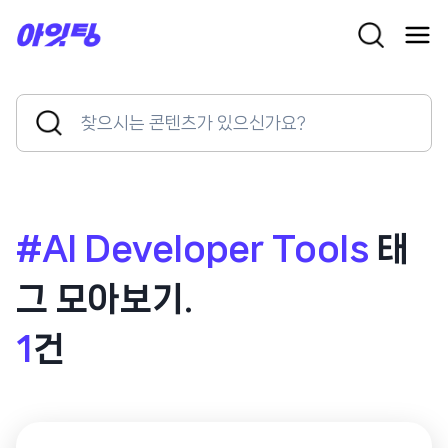
Skip
to
content
Search
Search
for:
Button
#AI Developer Tools
태
그 모아보기.
1
건