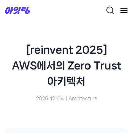
Skip
to
content
[reinvent 2025]
AWS에서의 Zero Trust
아키텍처
2025-12-04
Architecture