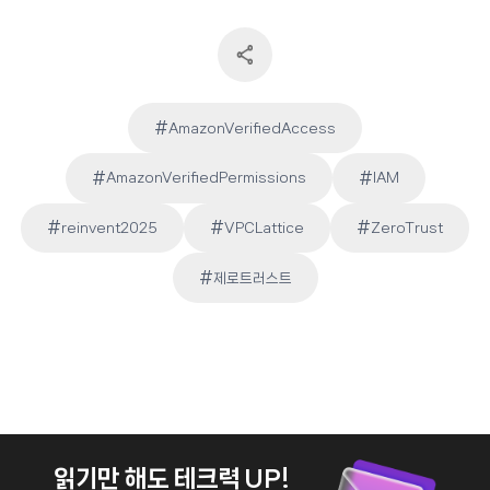
#
AmazonVerifiedAccess
#
#
AmazonVerifiedPermissions
IAM
Post
#
#
#
reinvent2025
VPCLattice
ZeroTrust
Tags:
#
제로트러스트
읽기만 해도 테크력 UP!