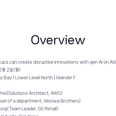
Overview
tups can create disruptive innovations with gen AI on A
12월 2일(월)
 Bay | Lower Level North | Islander F
oi(Solutions Architect, AWS)
ead of a department, Woowa Brothers)
ng(Team Leader, GS Retail)