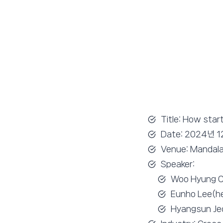
Title: How star
Date: 2024년 
Venue: Mandalay
Speaker:
Woo Hyung Ch
Eunho Lee(h
Hyangsun Jeo