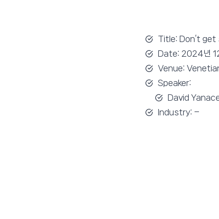
Title: Don’t g
Date: 2024년 
Venue: Venetia
Speaker:
David Yanace
Industry: –