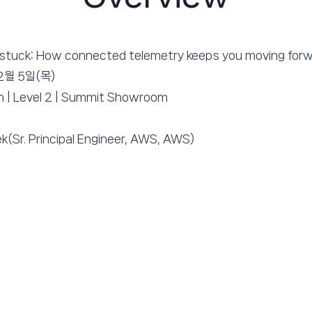
et stuck: How connected telemetry keeps you moving for
12월 5일(목)
n | Level 2 | Summit Showroom
k(Sr. Principal Engineer, AWS, AWS)