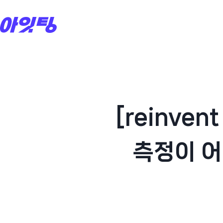
Skip
to
content
[reinve
측정이 어