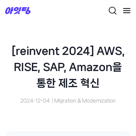
Skip
to
content
[reinvent 2024] AWS,
RISE, SAP, Amazon을
통한 제조 혁신
2024-12-04
Migration & Modernization