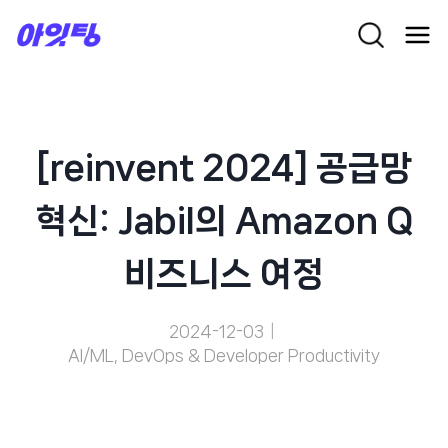
Skip
to
content
[reinvent 2024] 공급망
혁신: Jabil의 Amazon Q
비즈니스 여정
2024-12-03
AI/ML
,
DevOps & Developer Productivity