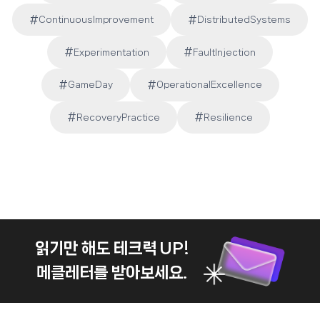
#
#
ContinuousImprovement
DistributedSystems
#
#
Experimentation
FaultInjection
Post
Tags:
#
#
GameDay
OperationalExcellence
#
#
RecoveryPractice
Resilience
읽기만 해도 테크력 UP!
메클레터를 받아보세요.