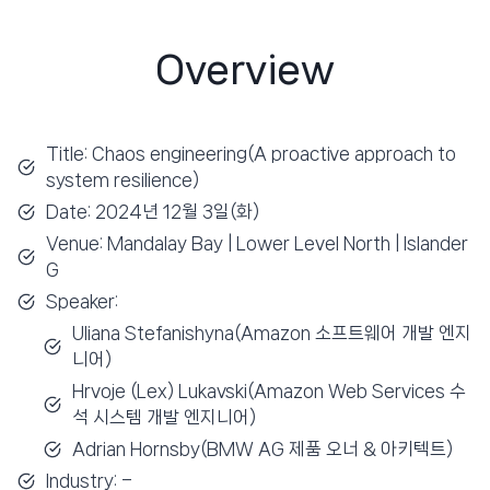
Overview
Title: Chaos engineering(A proactive approach to
system resilience)
Date: 2024년 12월 3일(화)
Venue: Mandalay Bay | Lower Level North | Islander
G
Speaker:
Uliana Stefanishyna(Amazon 소프트웨어 개발 엔지
니어)
Hrvoje (Lex) Lukavski(Amazon Web Services 수
석 시스템 개발 엔지니어)
Adrian Hornsby(BMW AG 제품 오너 & 아키텍트)
Industry: –