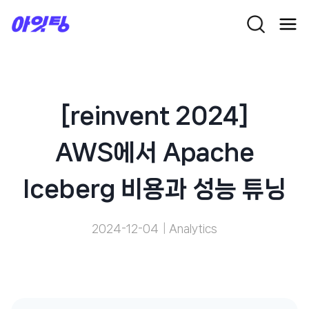
Skip
to
content
[reinvent 2024]
AWS에서 Apache
Iceberg 비용과 성능 튜닝
2024-12-04
Analytics