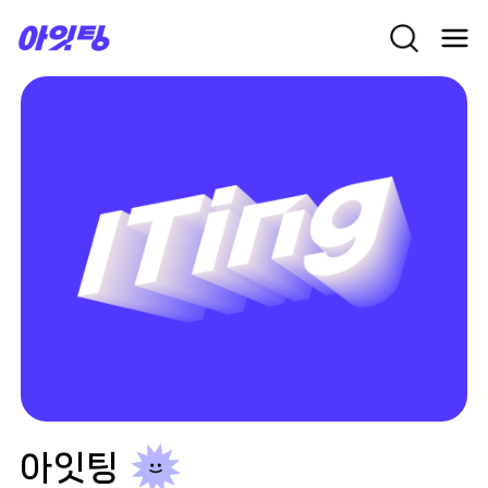
Skip
to
content
아잇팅