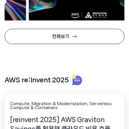
써밋 테크 블로그📃
전체보기
2025년 5월 14일(수) – 2025년 5월 15일(목)
AWS re:Invent 2025
Compute
Migration & Modernization
Serverless
Compute & Containers
[reinvent 2025] AWS Graviton