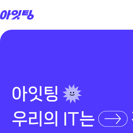
Skip
to
content
아잇팅
우리의 IT는