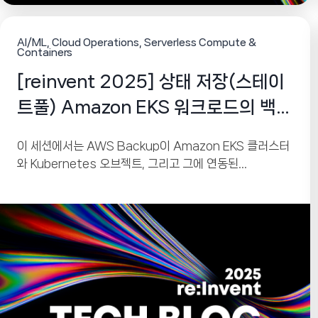
AI/ML
Cloud Operations
Serverless Compute &
Containers
[reinvent 2025] 상태 저장(스테이
트풀) Amazon EKS 워크로드의 백업
을 간소화하세요
이 세션에서는 AWS Backup이 Amazon EKS 클러스터
와 Kubernetes 오브젝트, 그리고 그에 연동된
Persistent Volume(EBS, EFS, S3 기반)을 어떻게 네
이티브 방식으로 보호할 수 있는지 소개했습니다. AWS
Backup은 단순한 백업 서비스가 아니라, 재해 복구(DR),
랜섬웨어 복원력, 불변(Immutable) 백업, 멀티 계정·멀티
리전 아키텍처까지 지원하는 강력한 데이터 보호 플랫폼입
니다. 이번 발표는 EKS 클러스터 운영자, DevOps 엔지니
어, 플랫폼 팀이 안정적인 클러스터 환경을 유지하기 위해
반드시 알아야 하는 핵심 기능을 다루고 있습니다.