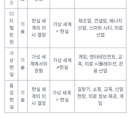
스
디
지
현실 세
제조업, 건설업, 에너지
기
가상 세계
털
계의 의
산업, 스마트 시티, 의료
술
= 현실
트
사 결정
산업
윈
가
가상 세
게임, 엔터테인먼트, 교
상
기
가상 세계
계에서의
육, 의료 시뮬레이션, 관
현
술
≠현실
경험
광 산업
실
증
현실 세
길찾기, 쇼핑, 교육, 산업
강
기
가상 세계
계의 의
현장, 의료 정보 제공, 게
현
술
= 현실
사 결정
임
실