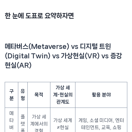
한 눈에 도표로 요약하자면
메타버스(Metaverse) vs 디지털 트윈
(Digital Twin) vs 가상현실(VR) vs 증강
현실(AR)
가상 세
구
유
목적
계-현실의
활용 분야
분
형
관계도
메
플
가상 세
타
가상 세계
게임, 소셜 미디어, 엔터
랫
계에서의
버
≠현실
테인먼트, 교육, 쇼핑
폼
경험