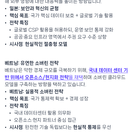
해 외부 영향에 대한 대응력을 높이는 방향입니다.
일본: 보안과 혁신의 균형
핵심 목표
: 국가 핵심 데이터 보호 + 글로벌 기술 활용
전략 특징
글로벌 CSP 활용을 허용하되, 운영·보안 통제 강화
공공·중요 인프라 영역에서 주권 요구 수준 상향
시사점
:
현실적인 절충형 모델
베트남: 유연한 소버린 전략
베트남은 약한 경제 규모를 극복하기 위해,
국내 데이터 센터 기
반 위에서 오픈소스/현지화 전략
을 채택
하며 소버린 클라우드
모델을 구축하는 방향을 택하고 있습니다.
베트남: 실용적 소버린 전략
핵심 목표
: 국가 통제력 확보 + 경제 성장
전략 특징
국내 데이터센터 활용 의무화
오픈소스·현지 파트너 중심 접근
시사점
: 완전한 기술 독립보다는
현실적 통제
를 우선