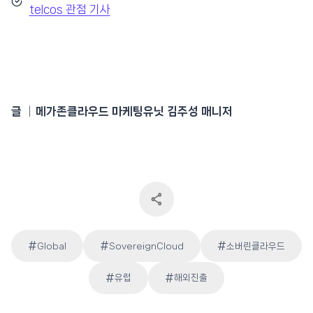
telcos 관점 기사
글 │메가존클라우드 마케팅유닛 김주성 매니저
#
#
#
Global
SovereignCloud
소버린클라우드
Post
#
#
유럽
해외진출
Tags: