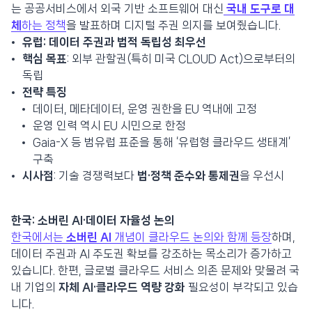
는 공공서비스에서 외국 기반 소프트웨어 대신
국내 도구로 대
체
하는 정책
을 발표하며 디지털 주권 의지를 보여줬습니다.
유럽: 데이터 주권과 법적 독립성 최우선
핵심 목표
: 외부 관할권(특히 미국 CLOUD Act)으로부터의
독립
전략 특징
데이터, 메타데이터, 운영 권한을 EU 역내에 고정
운영 인력 역시 EU 시민으로 한정
Gaia-X 등 범유럽 표준을 통해 ‘유럽형 클라우드 생태계’
구축
시사점
: 기술 경쟁력보다
법·정책 준수와 통제권
을 우선시
한국: 소버린 AI·데이터 자율성 논의
한국에서는
소버린 AI
개념이 클라우드 논의와 함께 등장
하며,
데이터 주권과 AI 주도권 확보를 강조하는 목소리가 증가하고
있습니다. 한편, 글로벌 클라우드 서비스 의존 문제와 맞물려 국
내 기업의
자체 AI·클라우드 역량 강화
필요성이 부각되고 있습
니다.