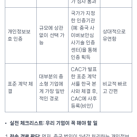
가 심사 통과
국가가 지정
한 인증기관
규모에 상관
(예: 중국 사
개인정보보
상대적으로
없이 선택 가
이버보안심
호 인증
유연함
능
사기술 인증
센터)을 통해
인증 획득
CAC가 발표
대부분의 중
한 표준 계약
표준 계약 체
소형 기업에
서를 한국 본
비교적 빠르
결
게 가장 일반
사와 체결 후,
고 간편
적인 경로
CAC에 사후
등록(비안)
실전 체크리스트: 우리 기업이 꼭 해야 할 일
전송 경로 판단
: 먼저, 중국 법인이 1년간 처리하는 개인정보