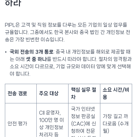
하라
PIPL은 고객 및 직원 정보를 다루는 모든 기업의 일상 업무를
규율합니다. 그중에서도 한국 본사와 중국 법인 간 개인정보 전
송은 가장 빈번한 이슈입니다.
국외 전송의 3개 통로
: 중국 내 개인정보를 해외로 제공할 때
는 아래
셋 중 하나
를 반드시 따라야 합니다. 절차의 엄격함과
소요 시간이 다르므로, 기업 규모와 데이터 양에 맞게 선택해
야 합니다.
핵심 실무 절
소요 시간/비
전송 경로
주요 대상
차
용
국가 인터넷
CII 운영자,
정보 판공실
가장 길고 까
100만 명 이
안전 평가
(CAC)에 신
다로움 (수개
상 개인정보
청하여 전문
월)
처리자 등