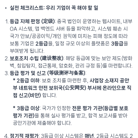
실전 체크리스트: 우리 기업이 꼭 해야 할 일
등급 자체 판정 (定级)
: 중국 법인이 운영하는 웹사이트, 내부
OA 시스템, 앱 백엔드 서버 등을 파악하고, 시스템 훼손 시
국가 안보/공공이익/개인 권익에 미치는 피해 정도에 따라
보통 기업은
2등급
을, 일정 규모 이상의 플랫폼은
3등급
을
부여받게 됩니다.
보호조치 수립 (建设整改)
: 해당 등급에 맞는 보안 제도(방화
벽, 침입탐지, 접근통제, 암호화, 관리 규정 등)를 마련합니다.
등급 평가 및 신고 (等级测评与备案)
:
*
2등급 이하
: 보호 조치를 마련한 후,
사업장 소재지 공안
부 네트워크 안전 보위국(公安网安) 부서에 온라인으로 직
접 신고(비안)
합니다.
* 3등급 이상
: 국가가 인정한
전문 평가 기관(등급별 보호
평가 기관)
을 통해 실사 평가를 받고, 합격 보고서를 받아
공안기관에 제출해야 합니다.
정기적 재평가
: 3등급 이상 시스템은
매년
, 2등급 시스템도 2