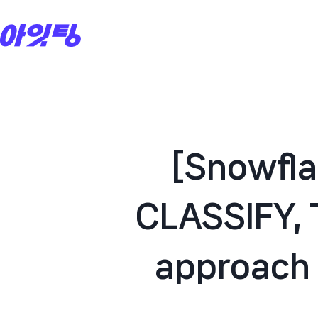
Skip
to
content
[Snowfla
CLASSIFY, 
approach 