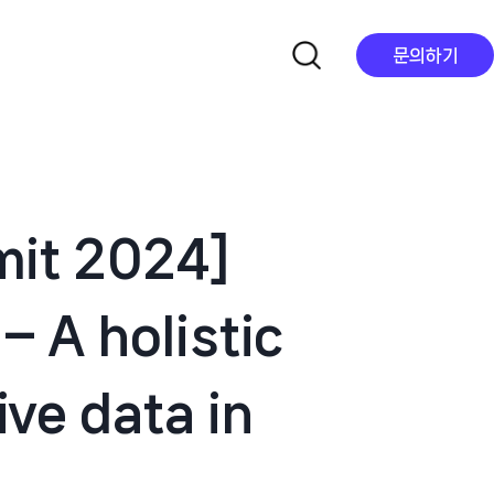
문의하기
mit 2024]
 A holistic
ve data in