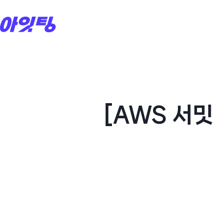
Skip
to
content
[AWS 서밋 