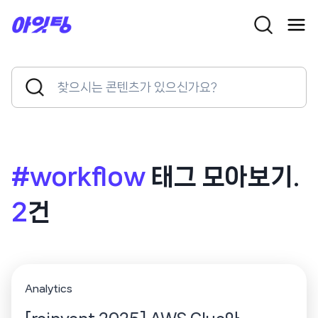
Skip
to
content
Search
Search
for:
Button
#workflow
태그 모아보기.
2
건
Analytics