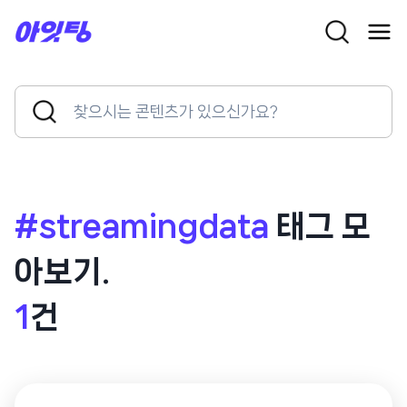
Skip
to
content
Search
Search
for:
Button
#streamingdata
태그 모
아보기.
1
건