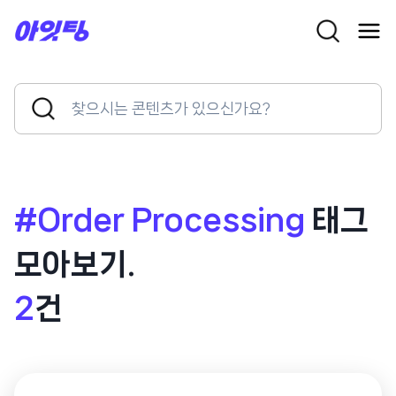
Skip
to
content
Search
Search
for:
Button
#Order Processing
태그
모아보기.
2
건