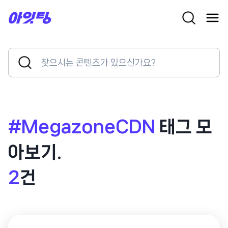
Skip
to
content
Search
Search
for:
Button
#MegazoneCDN
태그 모
아보기.
2
건