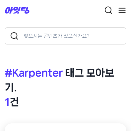
Skip
to
content
Search
Search
for:
Button
#Karpenter
태그 모아보
기.
1
건