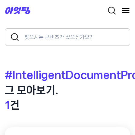
Skip
to
content
Search
Search
for:
Button
#IntelligentDocumentPr
그 모아보기.
1
건