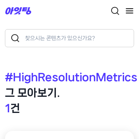
Skip
to
content
Search
Search
for:
Button
#HighResolutionMetrics
그 모아보기.
1
건