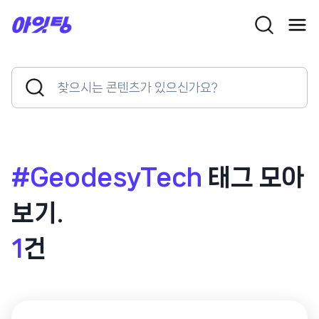
Skip
to
content
Search
Search
for:
Button
#GeodesyTech
태그 모아
보기.
1
건