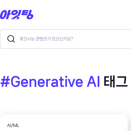
Skip
to
content
Search
Search
for:
Button
#Generative AI
태그
AI/ML