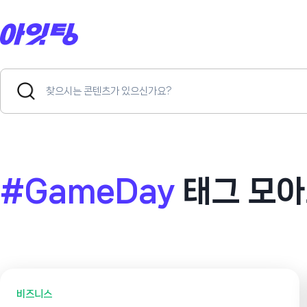
Skip
to
content
Search
Search
for:
Button
#GameDay
태그 모아
비즈니스