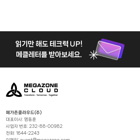
읽기만 해도 테크력 UP!
메클레터를 받아보세요.
메가존클라우드(주)
대표이사: 염동훈
사업자 번호: 232-88-00982
전화: 1644-2243
이메일:
event@megazone.com