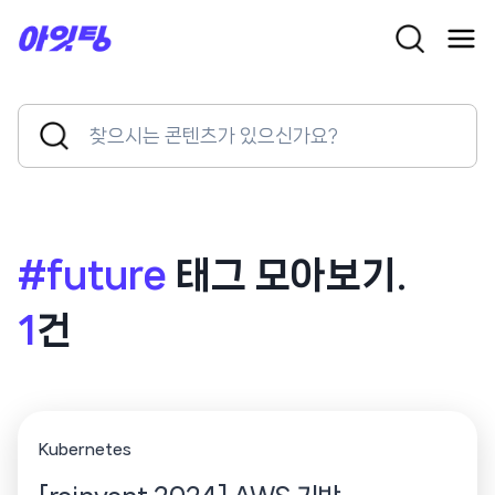
Skip
to
content
Search
Search
for:
Button
#future
태그 모아보기.
1
건
Kubernetes