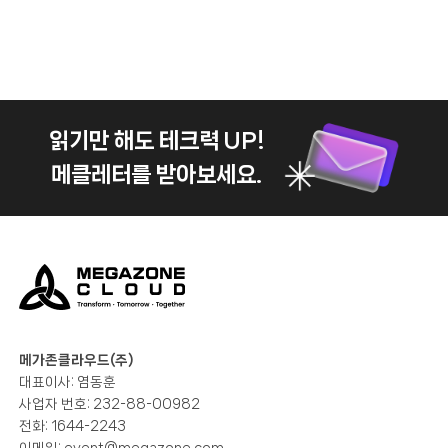
읽기만 해도 테크력 UP!
메클레터를 받아보세요.
메가존클라우드(주)
대표이사: 염동훈
사업자 번호: 232-88-00982
전화: 1644-2243
이메일:
event@megazone.com