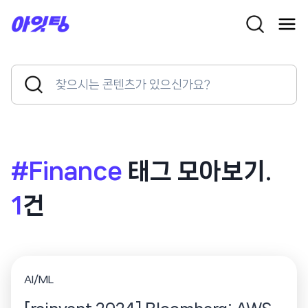
Skip
to
content
Search
Search
for:
Button
#Finance
태그 모아보기.
1
건
AI/ML