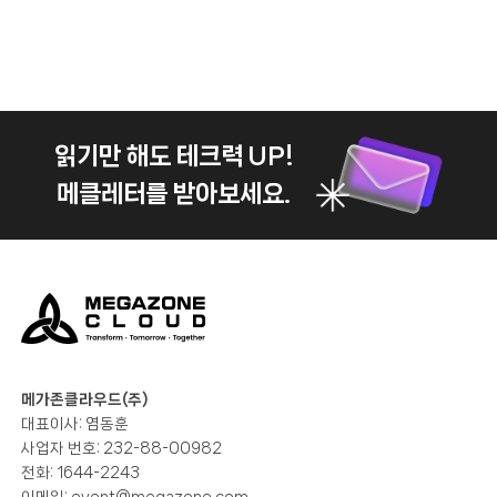
읽기만 해도 테크력 UP!
메클레터를 받아보세요.
메가존클라우드(주)
대표이사: 염동훈
사업자 번호: 232-88-00982
전화: 1644-2243
이메일:
event@megazone.com