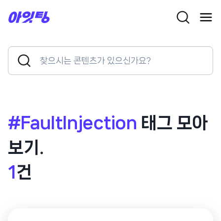
Skip
to
content
Search
Search
for:
Button
#FaultInjection
태그 모아
보기.
1
건