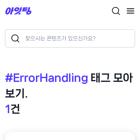
Skip
to
content
Search
Search
for:
Button
#ErrorHandling
태그 모아
보기.
1
건