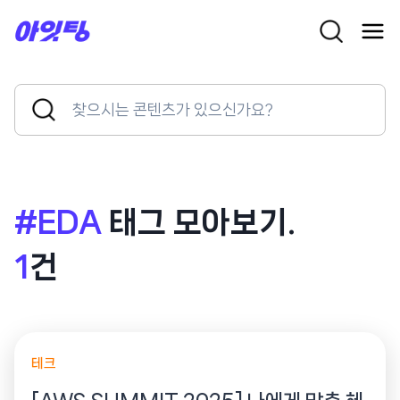
Skip
to
content
Search
Search
for:
Button
#EDA
태그 모아보기.
1
건
테크