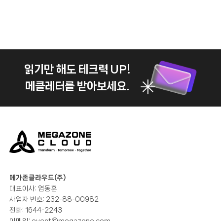
읽기만 해도 테크력 UP!
메클레터를 받아보세요.
메가존클라우드(주)
대표이사: 염동훈
사업자 번호: 232-88-00982
전화: 1644-2243
이메일:
event@megazone.com