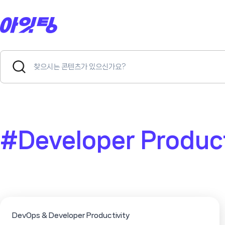
Skip
to
content
Search
Search
for:
Button
#Developer Product
DevOps & Developer Productivity