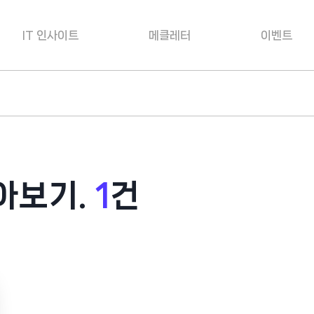
IT 인사이트
메클레터
이벤트
아보기.
1
건