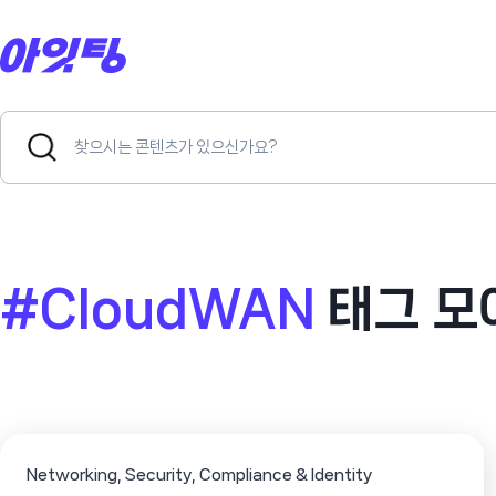
Skip
to
content
Search
Search
for:
Button
#CloudWAN
태그 모
Networking
Security, Compliance & Identity