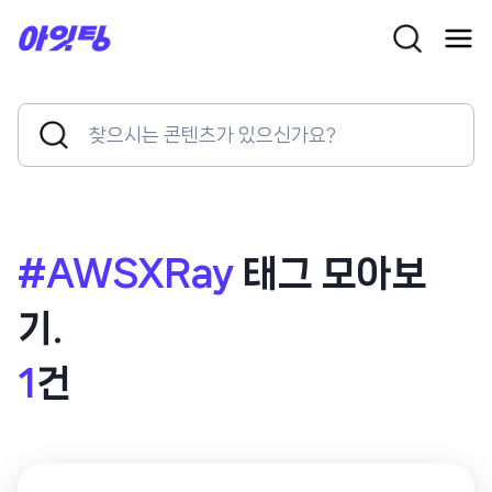
Skip
to
content
Search
Search
for:
Button
#AWSXRay
태그 모아보
기.
1
건