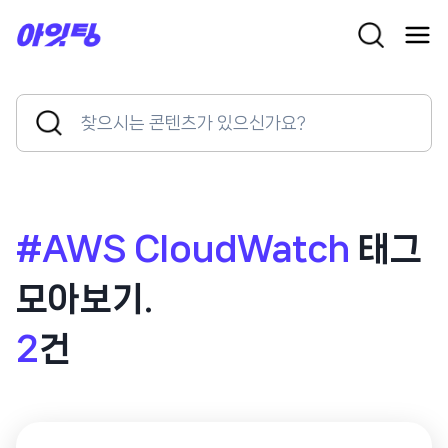
Skip
to
content
Search
Search
for:
Button
#AWS CloudWatch
태그
모아보기.
2
건