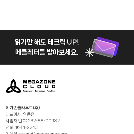
읽기만 해도 테크력 UP!
메클레터를 받아보세요.
메가존클라우드(주)
대표이사: 염동훈
사업자 번호: 232-88-00982
전화: 1644-2243
이메일:
event@megazone.com