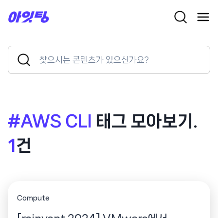
Skip
to
content
Search
Search
for:
Button
#AWS CLI
태그 모아보기.
1
건
Compute