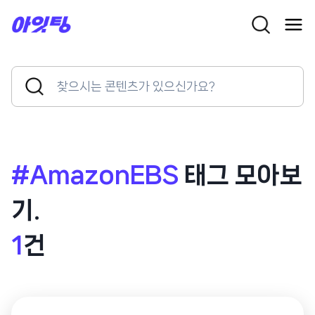
Skip
to
content
Search
Search
for:
Button
#AmazonEBS
태그 모아보
기.
1
건