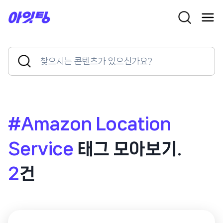
Skip
to
content
Search
Search
for:
Button
#Amazon Location
Service
태그 모아보기.
2
건