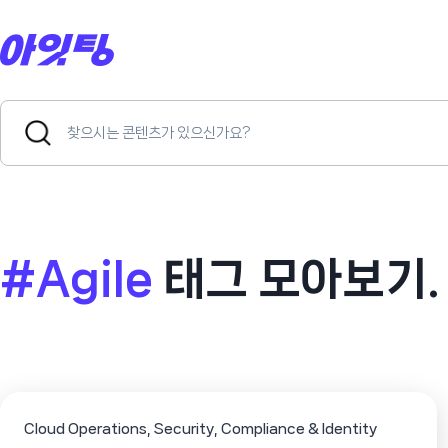
Skip
to
content
Search
Search
for:
Button
#Agile
태그 모아보기
Cloud Operations
Security, Compliance & Identity