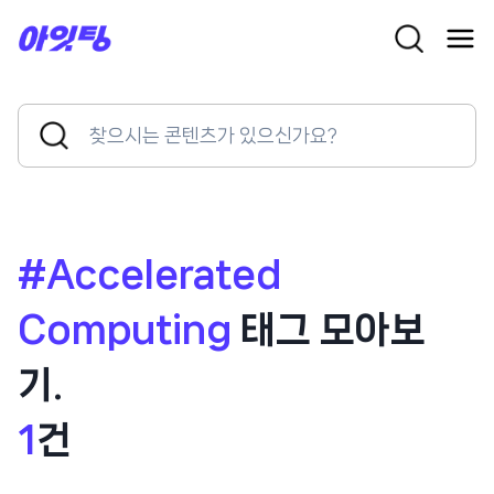
Skip
to
content
Search
Search
for:
Button
#Accelerated
Computing
태그 모아보
기.
1
건