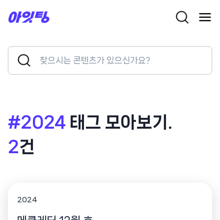
Skip
to
content
Search
Search
for:
Button
#2024
태그 모아보기.
2
건
2024