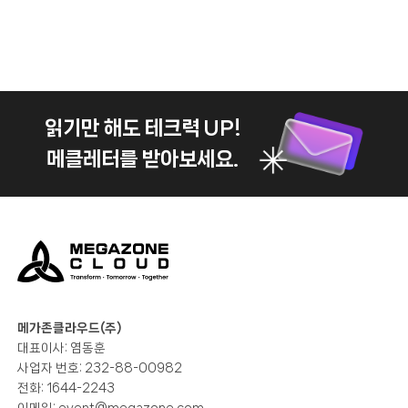
읽기만 해도 테크력 UP!
메클레터를 받아보세요.
메가존클라우드(주)
대표이사: 염동훈
사업자 번호: 232-88-00982
전화: 1644-2243
이메일:
event@megazone.com