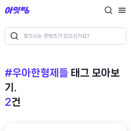
Skip
to
content
Search
Search
for:
Button
#우아한형제들
태그 모아보
기.
2
건