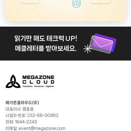
읽기만 해도 테크력 UP!
메클레터를 받아보세요.
메가존클라우드(주)
대표이사: 염동훈
사업자 번호: 232-88-00982
전화: 1644-2243
이메일:
event@megazone.com